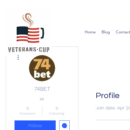
Home
Blog
Contact
More actions
74BET
Profile
Mr
Join date: Apr 2
0
0
Followers
Following
Follow