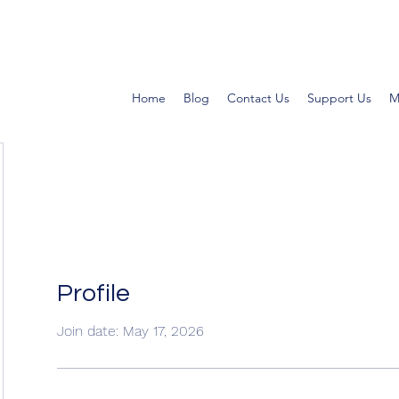
Home
Blog
Contact Us
Support Us
M
Profile
Join date: May 17, 2026