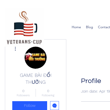
Home
Blog
Contact
More actions
GAME BÀI ĐỔI
Profile
THƯỞNG
0
0
Join date: Apr 1
Followers
Following
Follow