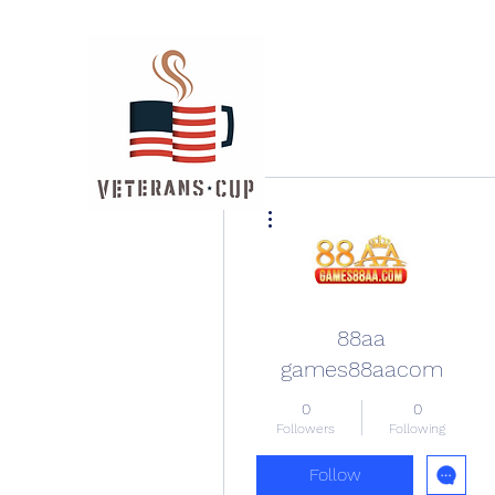
More actions
88aa
games88aacom
0
0
Followers
Following
Follow