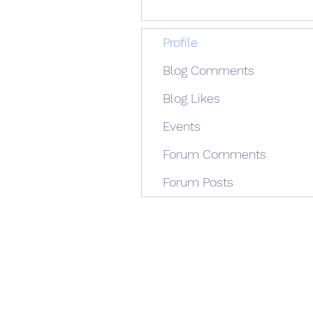
Profile
Blog Comments
Blog Likes
Events
Forum Comments
Forum Posts