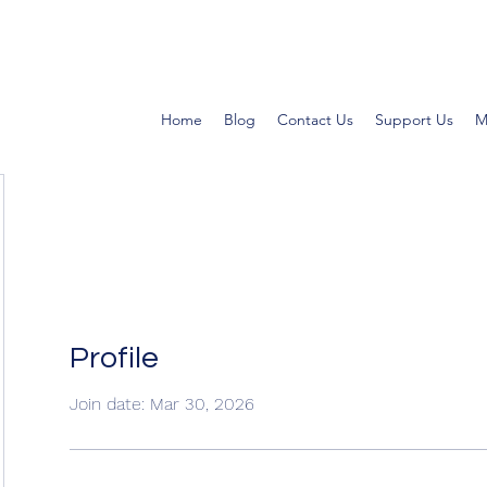
Home
Blog
Contact Us
Support Us
M
Profile
Join date: Mar 30, 2026