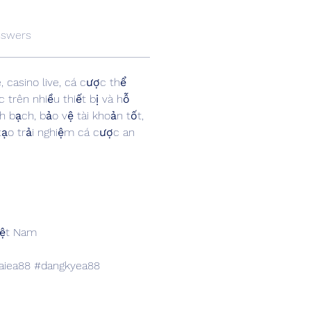
nswers
asino live, cá cược thể 
 trên nhiều thiết bị và hỗ 
 bạch, bảo vệ tài khoản tốt, 
ạo trải nghiệm cá cược an 
Việt Nam
aiea88 #dangkyea88