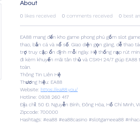
About
0
likes received
0
comments received
0
best a
EA88 mang đến kho game phong phú gồm slot game, c
thao, bắn cá và xổ số. Giao diện gọn gàng, dễ thao tác
trợ truy cập ổn định mỗi ngày. Hệ thống nạp rút minh
đi kèm khuyến mãi tân thủ và CSKH 24/7 giúp EA88 t
toàn.
Thông Tin Liên Hệ
Thương hiệu: EA88
Website: 
https://ea88.you/
Hotline: 0938 260 417
Địa chỉ: 50 Đ. Nguyễn Bính, Đông Hòa, Hồ Chí Minh, 
Zipcode: 700000
Hashtags: #ea88 #ea88casino #slotgameea88 #nhac