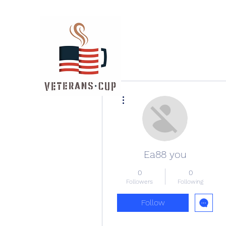
More actions
Ea88 you
0
0
Followers
Following
Follow