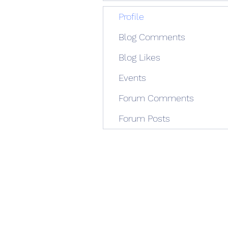
Profile
Blog Comments
Blog Likes
Events
Forum Comments
Forum Posts