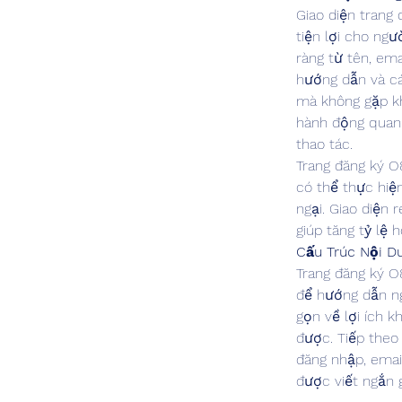
Giao diện trang
tiện lợi cho ngư
ràng từ tên, em
hướng dẫn và cá
mà không gặp kh
hành động quan 
thao tác.
Trang đăng ký O
có thể thực hiệ
ngại. Giao diện
giúp tăng tỷ lệ
Cấu Trúc Nội D
Trang đăng ký O
để hướng dẫn ng
gọn về lợi ích k
được. Tiếp theo
đăng nhập, emai
được viết ngắn 