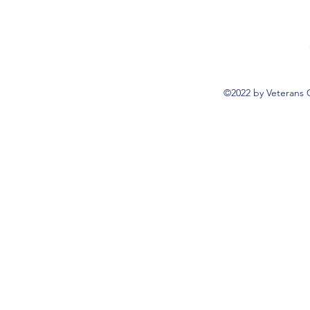
©2022 by Veterans 