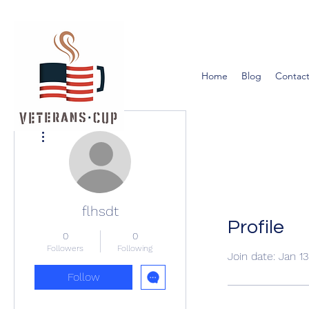
Home
Blog
Contact
More actions
flhsdt
Profile
0
0
Followers
Following
Join date: Jan 1
Follow