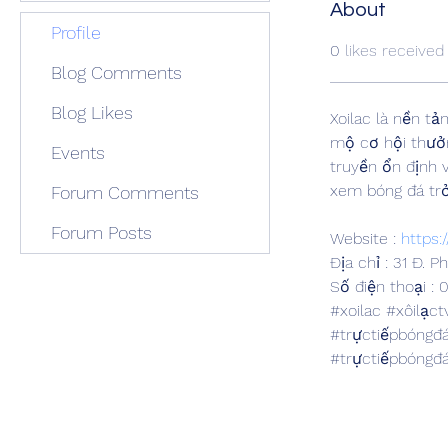
About
Profile
0
likes received
Blog Comments
Blog Likes
Xoilac là nền t
mộ cơ hội thưởn
Events
truyền ổn định v
xem bóng đá trở 
Forum Comments
Forum Posts
Website : 
https:
Địa chỉ : 31 Đ. 
Số điện thoại : 
#xoilac #xôilạc
#trựctiếpbóngđá
#trựctiếpbóng