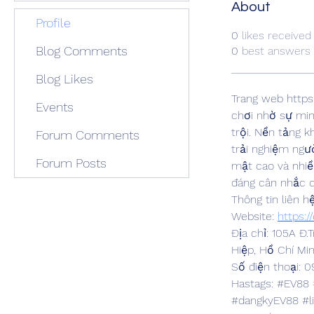
About
Profile
0
likes received
Blog Comments
0
best answers
Blog Likes
Trang web https:
Events
chơi nhờ sự min
trội. Nền tảng 
Forum Comments
trải nghiệm ngườ
Forum Posts
mật cao và nhiề
đáng cân nhắc c
Thông tin liên hệ
Website: 
https:/
Địa chỉ: 105A Đ.
Hiệp, Hồ Chí Mi
Số điện thoại: 
Hastags: #EV88
#dangkyEV88 #l