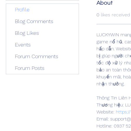
About
Profile
0
likes received
Blog Comments
Blog Likes
LUCKYWIN mang đ
game nổ hũ, cas
Events
hấp dẫn. Website
bị giúp người ch
Forum Comments
tốc độ xử lý nh
Forum Posts
bảo an toàn thôn
khuyến mãi, hoà
nhận thưởng.
Thông Tin Liên 
Thương hiệu: L
Website: 
https:/
Email: support@
Hotline: 0937 5