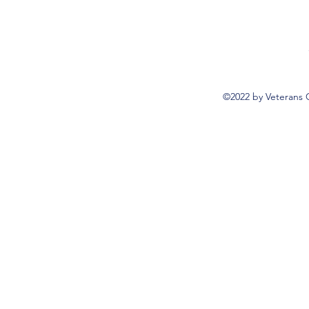
©2022 by Veterans 