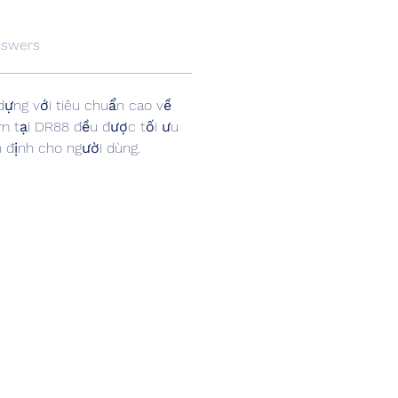
nswers
 dựng với tiêu chuẩn cao về 
m tại DR88 đều được tối ưu 
định cho người dùng. 