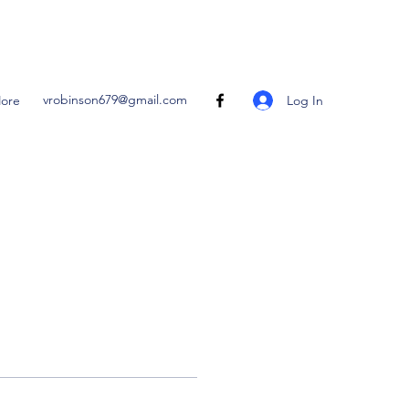
vrobinson679@gmail.com
Log In
ore