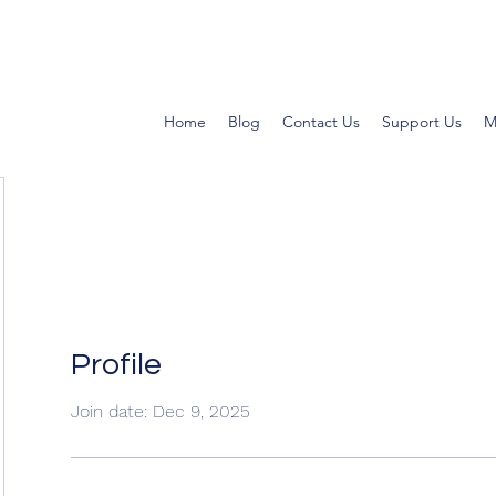
Home
Blog
Contact Us
Support Us
M
Profile
Join date: Dec 9, 2025