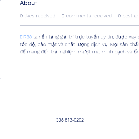
About
0
likes received
0
comments received
0
best a
DR88
 là nền tảng giải trí trực tuyến uy tín, được xây
tốc độ, bảo mật và chất lượng dịch vụ. Mọi sản phẩ
để mang đến trải nghiệm mượt mà, minh bạch và ổn 
336 813-0202