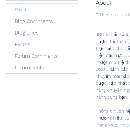
About
Profile
0
likes received
Blog Comments
Blog Likes
JBO là nền tảng 
cược thể thao (
Events
trực tiếp cho đ
hiện đại, trực q
Forum Comments
mượt mà. Hệ thốn
Forum Posts
USDT, đảm bảo m
khuyến mãi hấp 
được cập nhật đ
hàng chuyên ngh
hành cùng bạn.
Thông tin liên hệ
Thương hiệu: J
Trang web: 
https