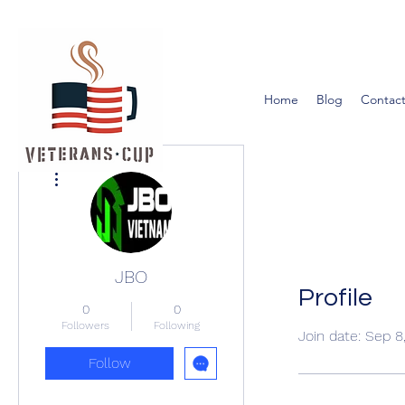
Home
Blog
Contact
More actions
JBO
Profile
0
0
Followers
Following
Join date: Sep 8
Follow