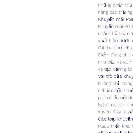
những phần thưở
nâng cao trải n
Khuyến mãi PG8
Khuyến mãi PG88
nhằm hỗ trợ ngư
xuất hiện dưới 
đãi theo sự kiện.
Điểm đáng chú ý
nhu cầu và xu h
và tạo cảm giá
Vai trò của khu
Không chỉ mang l
nghiệm tổng thể
phá nhiều nội d
Ngoài ra, các c
xuyên. Đây là y
Các loại khuyế
PG88 triển khai