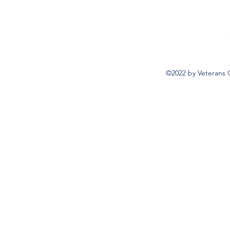
©2022 by Veterans 