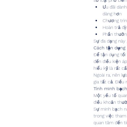
số loại phổ biến
Ưu đãi dành
dàng hơn
Chương trìn
Hoàn trả đị
Phần thưởng
Sự đa dạng này g
Cách tận dụng 
Để tận dụng tối 
đến điều kiện áp
hiểu kỹ là rất cầ
Ngoài ra, nên l
gia tất cả. Điều 
Tính minh bạch
Một yếu tố quan
điều khoản thườ
Sự minh bạch nà
trong việc tham
quan tâm đến tí