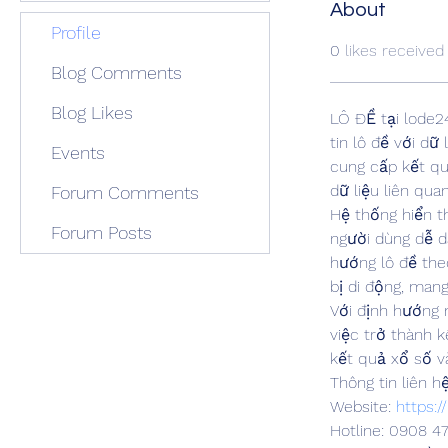
About
Profile
0
likes received
Blog Comments
Blog Likes
LÔ ĐỀ tại lode2
tin lô đề với dữ
Events
cung cấp kết quả
dữ liệu liên qu
Forum Comments
Hệ thống hiển t
Forum Posts
người dùng dễ d
hướng lô đề theo
bị di động, man
Với định hướng 
việc trở thành 
kết quả xổ số và
Thông tin liên hệ
Website: 
https:/
Hotline: 0908 4