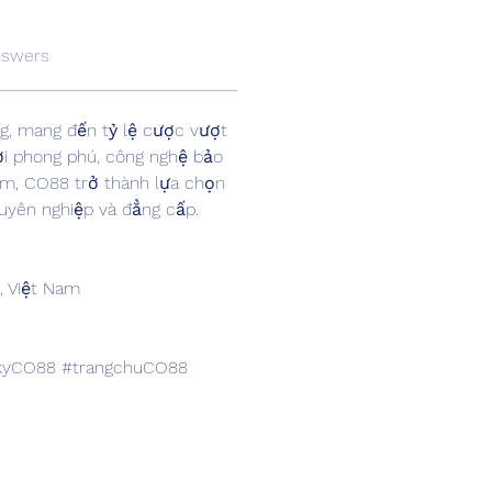
nswers
ong, mang đến tỷ lệ cược vượt 
hơi phong phú, công nghệ bảo 
âm, CO88 trở thành lựa chọn 
uyên nghiệp và đẳng cấp.
, Việt Nam
kyCO88 #trangchuCO88 