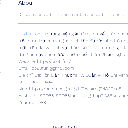
About
0
likes received
0
comments received
0
best a
Cskh co88
 - thương hiệu giải trí trực tuyến tiên ph
trội, hoàn trả cao và giao dịch tốc độ. Với kho trò c
mật hiện đại và dịch vụ chăm sóc khách hàng tận t
đáng tin cậy cho người chơi muốn trải nghiệm sự ch
Website: https://co88.fun/
Email: co88fun@gmail.com
Địa chỉ: 31a Tôn Đản, Phường 10, Quận 4, Hồ Chí Minh
SDT: 0987001414
Map: https://maps.app.goo.gl/txTpy4xmgB4A3GVo6
Hashtags: #CO88 #CO88fun #dangnhapCO88 #dang
#casinoCO88
336 813-0202