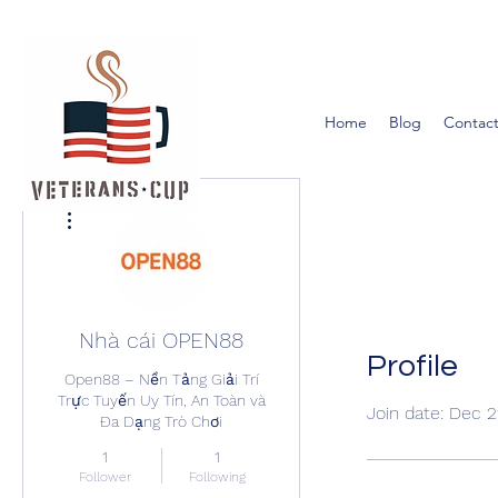
Home
Blog
Contact
More actions
Nhà cái OPEN88
Profile
Open88 – Nền Tảng Giải Trí
Trực Tuyến Uy Tín, An Toàn và
Join date: Dec 2
Đa Dạng Trò Chơi
1
1
Follower
Following