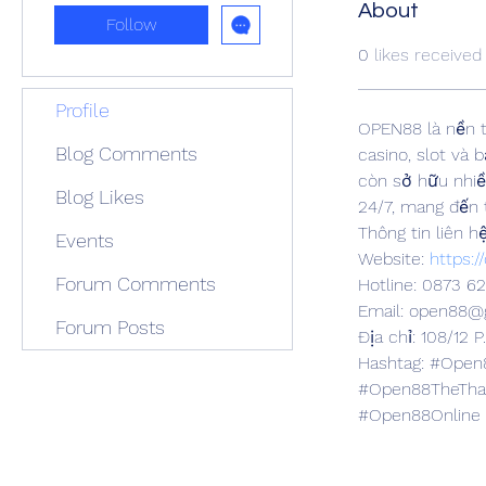
About
Follow
0
likes received
Profile
OPEN88 là nền tả
Blog Comments
casino, slot và
còn sở hữu nhiề
Blog Likes
24/7, mang đến t
Thông tin liên hệ
Events
Website: 
https:
Forum Comments
Hotline: 0873 6
Email: open88@
Forum Posts
Địa chỉ: 108/12 
Hashtag: #Open
#Open88TheTha
#Open88Online