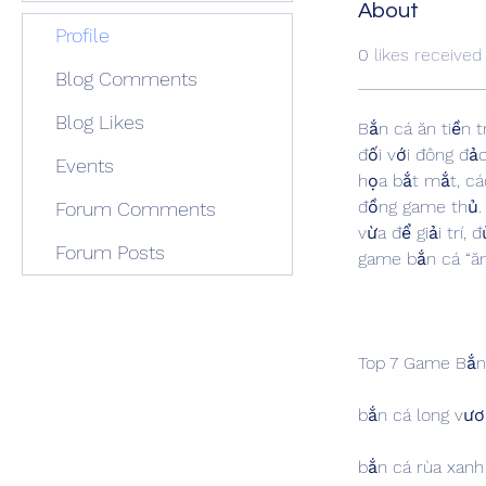
About
Profile
0
likes received
Blog Comments
Blog Likes
Bắn cá ăn tiền t
đối với đông đảo
Events
họa bắt mắt, c
đồng game thủ. 
Forum Comments
vừa để giải trí,
Forum Posts
game bắn cá “ăn 
Top 7 Game Bắn 
bắn cá long vươ
bắn cá rùa xanh