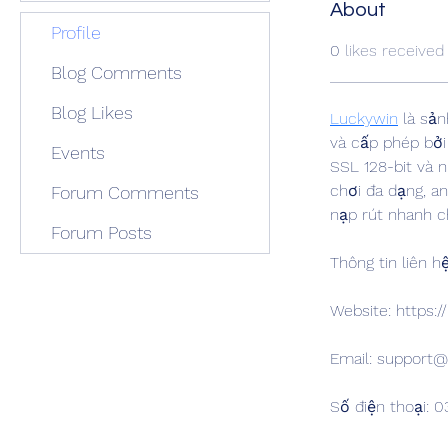
About
Profile
0
likes received
Blog Comments
Blog Likes
Luckywin
 là sả
và cấp phép bởi
Events
SSL 128-bit và 
chơi đa dạng, an
Forum Comments
nạp rút nhanh ch
Forum Posts
Thông tin liên hệ
Website: https:/
Email: support@
Số điện thoại: 