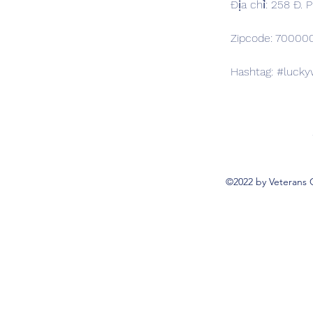
Địa chỉ: 258 Đ.
Zipcode: 70000
Hashtag: #luck
©2022 by Veterans 