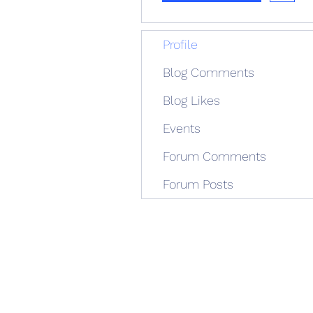
Profile
Blog Comments
Blog Likes
Events
Forum Comments
Forum Posts