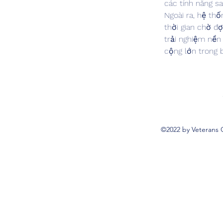
các tính năng sa
Ngoài ra, hệ thố
thời gian chờ đợ
trải nghiệm nền 
cộng lớn trong b
©2022 by Veterans 