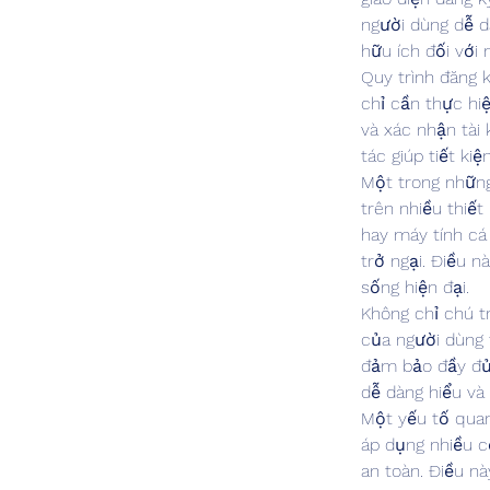
người dùng dễ dà
hữu ích đối với
Quy trình đăng 
chỉ cần thực hi
và xác nhận tài 
tác giúp tiết ki
Một trong những
trên nhiều thiết
hay máy tính cá
trở ngại. Điều n
sống hiện đại.
Không chỉ chú t
của người dùng t
đảm bảo đầy đủ 
dễ dàng hiểu và
Một yếu tố quan
áp dụng nhiều c
an toàn. Điều nà