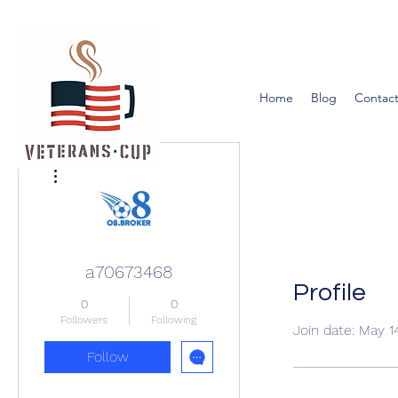
Home
Blog
Contact
More actions
a70673468
Profile
0
0
Followers
Following
Join date: May 1
Follow