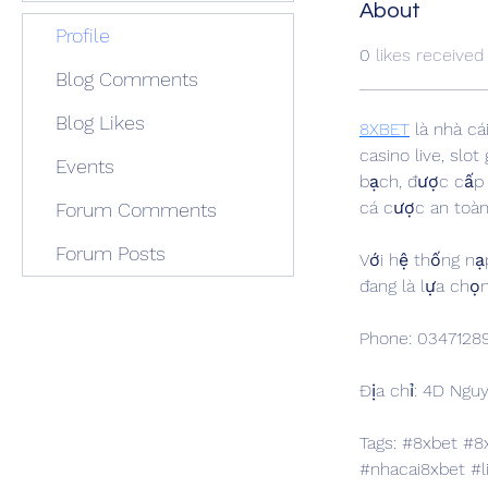
About
Profile
0
likes received
Blog Comments
Blog Likes
8XBET
 là nhà c
casino live, slo
Events
bạch, được cấp 
cá cược an toàn
Forum Comments
Forum Posts
Với hệ thống nạ
đang là lựa chọ
Phone: 0347128
Địa chỉ: 4D Ngu
Tags: #8xbet #8
#nhacai8xbet #