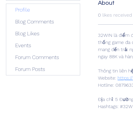
About
Profile
0
likes received
Blog Comments
Blog Likes
32WIN là điểm đ
thống game đa dạ
Events
mang đến trải n
ngay 88K và hàn
Forum Comments
Forum Posts
Thông tin liên h
Website: 
https:/
Hotline: 087963
Địa chỉ: 5 Đườn
Hashtags: #32