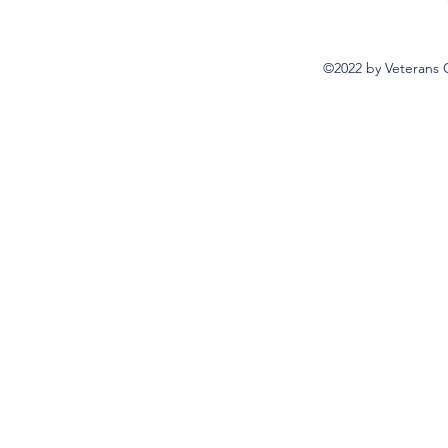
©2022 by Veterans 