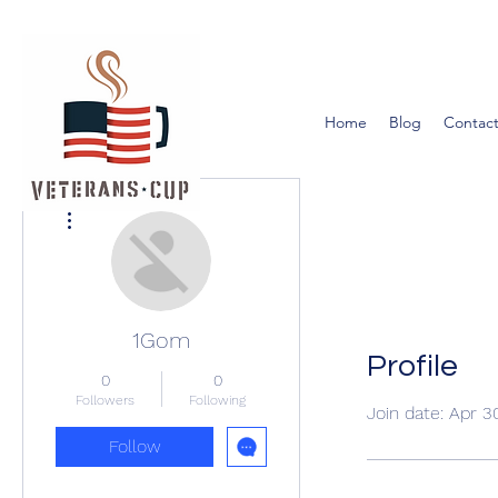
Home
Blog
Contact
More actions
1Gom
Profile
0
0
Followers
Following
Join date: Apr 3
Follow