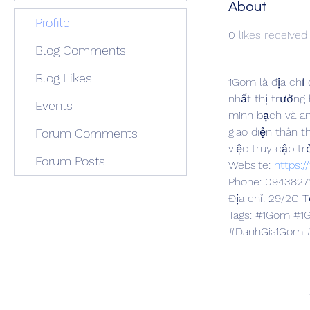
About
Profile
0
likes received
Blog Comments
Blog Likes
1Gom là địa chỉ 
nhất thị trường
Events
minh bạch và an
giao diện thân t
Forum Comments
việc truy cập tr
Forum Posts
Website: 
https:/
Phone: 0943827
Địa chỉ: 29/2C 
Tags: #1Gom #
#DanhGia1Gom 